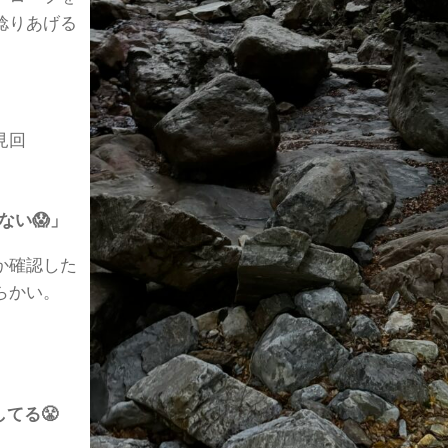
捻りあげる
見回
ない😱」
か確認した
らかい。
てる😤