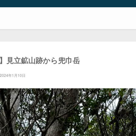
】見立鉱山跡から兜巾岳
2024年1月10日