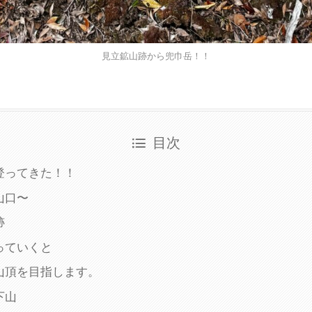
見立鉱山跡から兜巾岳！！
目次
登ってきた！！
山口〜
跡
っていくと
山頂を目指します。
下山