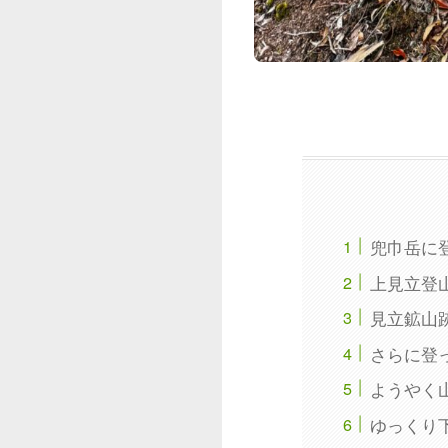
兜巾岳に
上見立登
見立鉱山
さらに登
ようやく
ゆっくり