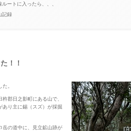
線ルートに入ったら、、、
山記録
きた！！
した。
杵郡日之影町にある山で、
があり主に錫（スズ）が採掘
。
岳の道中に、見立鉱山跡が