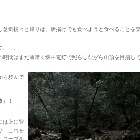
意気揚々と帰りは、唐揚げでも食べようと食べることを楽
て、、、
の時間はまだ薄暗く懐中電灯で照らしながら山頂を目指し
がら歩んで
」！
には上に登
り「これを
、ロープを